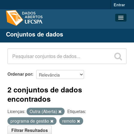
Entrar
Conjuntos de dados
Conjuntos de dados
Organizações
Grupos
Sobre
Ordenar por
2 conjuntos de dados
encontrados
Licenças:
Outra (Aberta)
Etiquetas:
programa de gestão
remoto
Filtrar Resultados