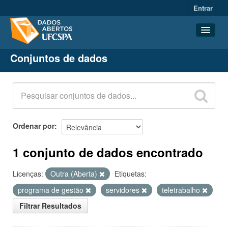
Entrar
Conjuntos de dados
Conjuntos de dados
Organizações
Grupos
Sobre
Ordenar por
1 conjunto de dados encontrado
Licenças:
Outra (Aberta)
Etiquetas:
programa de gestão
servidores
teletrabalho
Filtrar Resultados