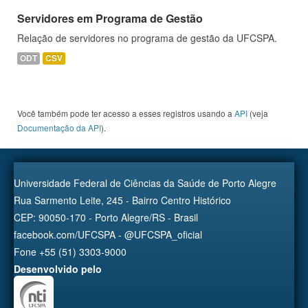
Servidores em Programa de Gestão
Relação de servidores no programa de gestão da UFCSPA.
ODT
CSV
Você também pode ter acesso a esses registros usando a
API
(veja
Documentação da API
).
Universidade Federal de Ciências da Saúde de Porto Alegre
Rua Sarmento Leite, 245 - Bairro Centro Histórico
CEP: 90050-170 - Porto Alegre/RS - Brasil
facebook.com/UFCSPA - @UFCSPA_oficial
Fone +55 (51) 3303-9000
Desenvolvido pelo