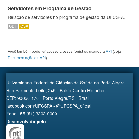
Servidores em Programa de Gestão
Relação de servidores no programa de gestão da UFCSPA.
ODT
CSV
Você também pode ter acesso a esses registros usando a
API
(veja
Documentação da API
).
Universidade Federal de Ciências da Saúde de Porto Alegre
Rua Sarmento Leite, 245 - Bairro Centro Histórico
CEP: 90050-170 - Porto Alegre/RS - Brasil
facebook.com/UFCSPA - @UFCSPA_oficial
Fone +55 (51) 3303-9000
Desenvolvido pelo