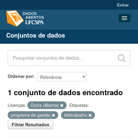
Entrar
Conjuntos de dados
Conjuntos de dados
Organizações
Grupos
Sobre
Ordenar por
1 conjunto de dados encontrado
Licenças:
Outra (Aberta)
Etiquetas:
programa de gestão
teletrabalho
Filtrar Resultados