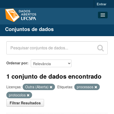
Entrar
Conjuntos de dados
Conjuntos de dados
Organizações
Grupos
Sobre
Ordenar por
1 conjunto de dados encontrado
Licenças:
Outra (Aberta)
Etiquetas:
processos
protocolos
Filtrar Resultados