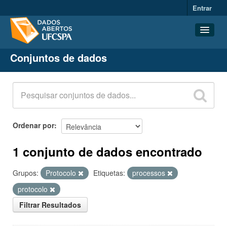
Entrar
Conjuntos de dados
Conjuntos de dados
Organizações
Grupos
Sobre
Ordenar por
1 conjunto de dados encontrado
Grupos:
Protocolo
Etiquetas:
processos
protocolo
Filtrar Resultados