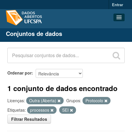
Entrar
Conjuntos de dados
Conjuntos de dados
Organizações
Grupos
Sobre
Ordenar por
1 conjunto de dados encontrado
Licenças:
Outra (Aberta)
Grupos:
Protocolo
Etiquetas:
processos
SEI
Filtrar Resultados