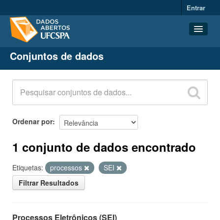
Entrar
Conjuntos de dados
Conjuntos de dados
Organizações
Grupos
Sobre
Ordenar por
1 conjunto de dados encontrado
Etiquetas:
processos
SEI
Filtrar Resultados
Processos Eletrônicos (SEI)