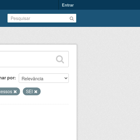
Entrar
nar por
cessos
SEI