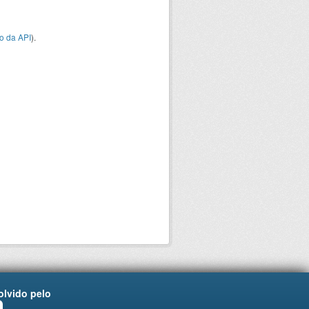
o da API
).
lvido pelo