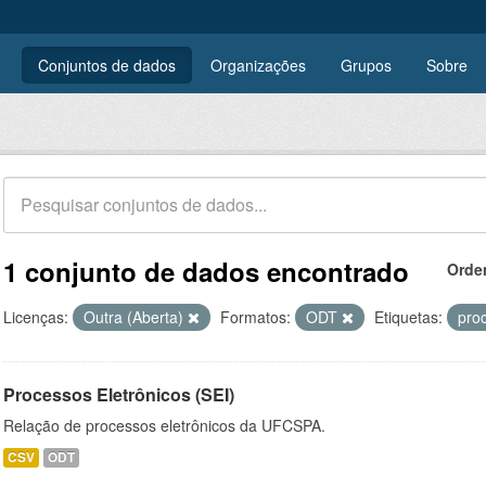
Conjuntos de dados
Organizações
Grupos
Sobre
1 conjunto de dados encontrado
Orde
Licenças:
Outra (Aberta)
Formatos:
ODT
Etiquetas:
pro
Processos Eletrônicos (SEI)
Relação de processos eletrônicos da UFCSPA.
CSV
ODT