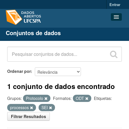
Entrar
Conjuntos de dados
Conjuntos de dados
Organizações
Grupos
Sobre
Ordenar por
1 conjunto de dados encontrado
Grupos:
Protocolo
Formatos:
ODT
Etiquetas:
processos
SEI
Filtrar Resultados