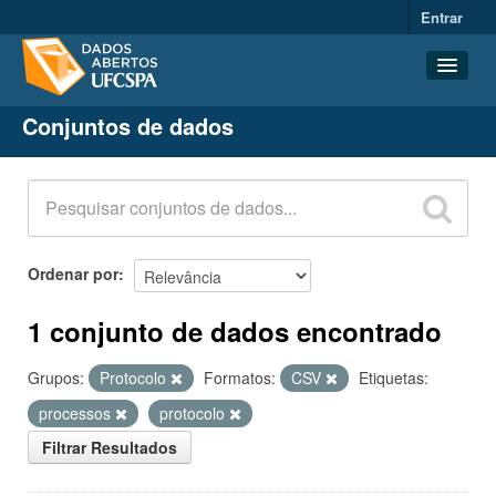
Entrar
Conjuntos de dados
Conjuntos de dados
Organizações
Grupos
Sobre
Ordenar por
1 conjunto de dados encontrado
Grupos:
Protocolo
Formatos:
CSV
Etiquetas:
processos
protocolo
Filtrar Resultados