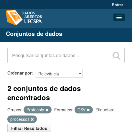
Entrar
Conjuntos de dados
Conjuntos de dados
Organizações
Grupos
Sobre
Ordenar por
2 conjuntos de dados
encontrados
Grupos:
Protocolo
Formatos:
CSV
Etiquetas:
processos
Filtrar Resultados