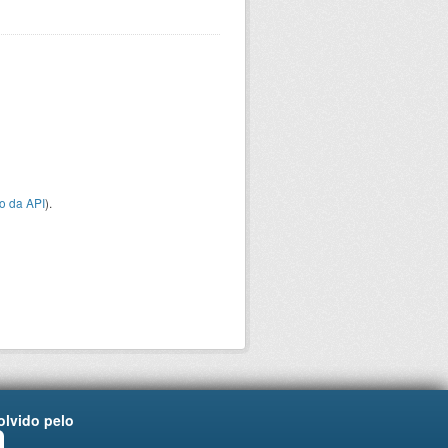
o da API
).
lvido pelo