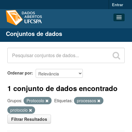
Entrar
Conjuntos de dados
Conjuntos de dados
Organizações
Grupos
Sobre
Ordenar por
1 conjunto de dados encontrado
Grupos:
Protocolo
Etiquetas:
processos
protocolo
Filtrar Resultados