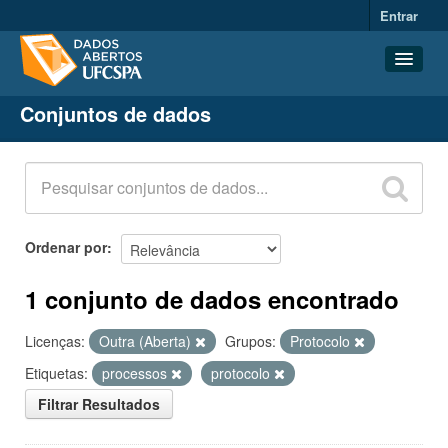
Entrar
Conjuntos de dados
Conjuntos de dados
Organizações
Grupos
Sobre
Ordenar por
1 conjunto de dados encontrado
Licenças:
Outra (Aberta)
Grupos:
Protocolo
Etiquetas:
processos
protocolo
Filtrar Resultados