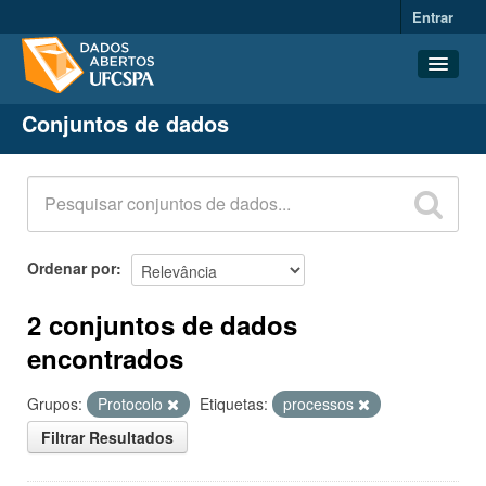
Entrar
Conjuntos de dados
Conjuntos de dados
Organizações
Grupos
Sobre
Ordenar por
2 conjuntos de dados
encontrados
Grupos:
Protocolo
Etiquetas:
processos
Filtrar Resultados