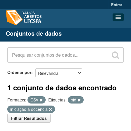
Entrar
Conjuntos de dados
Conjuntos de dados
Organizações
Grupos
Sobre
Ordenar por
1 conjunto de dados encontrado
Formatos:
CSV
Etiquetas:
pid
iniciação à docência
Filtrar Resultados