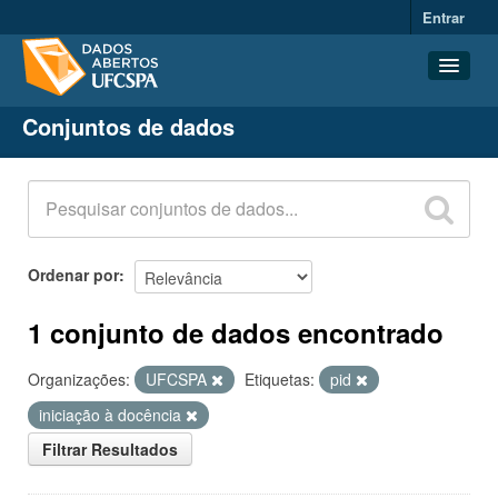
Entrar
Conjuntos de dados
Conjuntos de dados
Organizações
Grupos
Sobre
Ordenar por
1 conjunto de dados encontrado
Organizações:
UFCSPA
Etiquetas:
pid
iniciação à docência
Filtrar Resultados