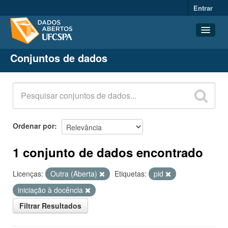
Entrar
Conjuntos de dados
Conjuntos de dados
Organizações
Grupos
Sobre
Ordenar por
1 conjunto de dados encontrado
Licenças:
Outra (Aberta)
Etiquetas:
pid
iniciação à docência
Filtrar Resultados