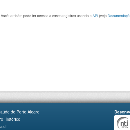
Você também pode ter acesso a esses registros usando a
API
(veja
Documentaçã
Saúde de Porto Alegre
Desenvo
o Histórico
asil