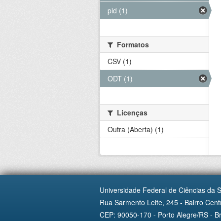
pid (1)
Formatos
CSV (1)
ODT (1)
Licenças
Outra (Aberta) (1)
Universidade Federal de Ciências da 
Rua Sarmento Leite, 245 - Bairro Centr
CEP: 90050-170 - Porto Alegre/RS - Br