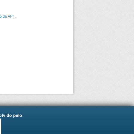
o da API
).
lvido pelo