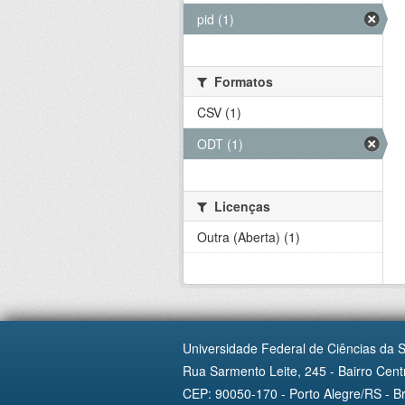
pid (1)
Formatos
CSV (1)
ODT (1)
Licenças
Outra (Aberta) (1)
Universidade Federal de Ciências da 
Rua Sarmento Leite, 245 - Bairro Centr
CEP: 90050-170 - Porto Alegre/RS - Br