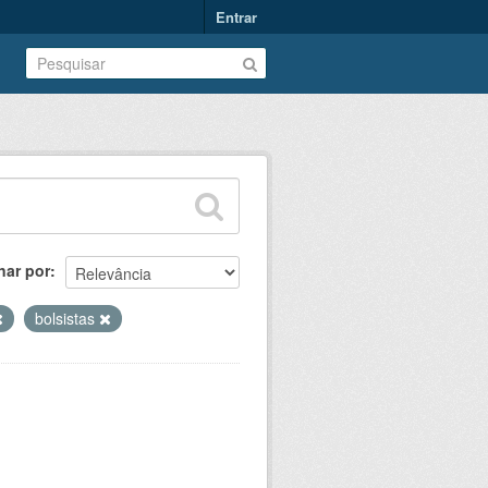
Entrar
nar por
bolsistas