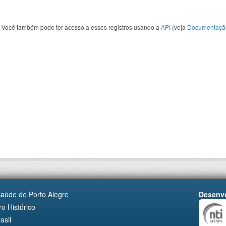
Você também pode ter acesso a esses registros usando a
API
(veja
Documentaçã
Saúde de Porto Alegre
Desenvo
o Histórico
asil