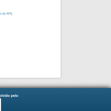
o da API
).
lvido pelo