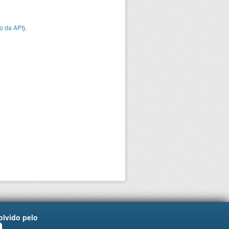
o da API
).
lvido pelo