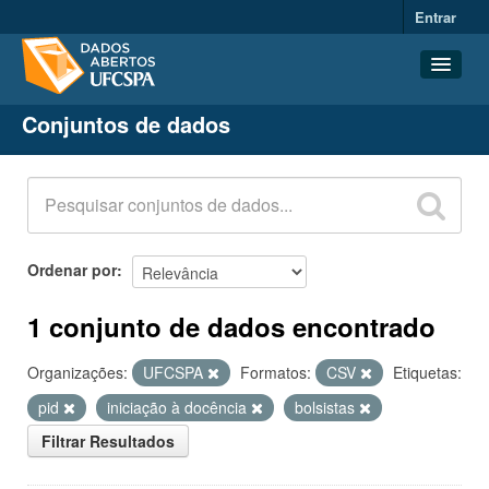
Entrar
Conjuntos de dados
Conjuntos de dados
Organizações
Grupos
Sobre
Ordenar por
1 conjunto de dados encontrado
Organizações:
UFCSPA
Formatos:
CSV
Etiquetas:
pid
iniciação à docência
bolsistas
Filtrar Resultados