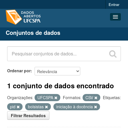
Entrar
Conjuntos de dados
Conjuntos de dados
Organizações
Grupos
Sobre
Ordenar por
1 conjunto de dados encontrado
Organizações:
UFCSPA
Formatos:
CSV
Etiquetas:
pid
bolsistas
iniciação à docência
Filtrar Resultados