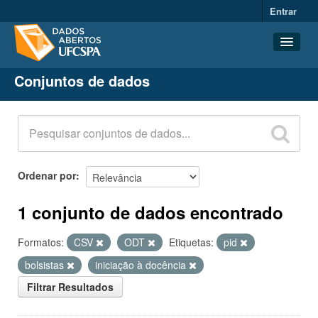
Entrar
Conjuntos de dados
Conjuntos de dados
Organizações
Grupos
Sobre
Ordenar por
1 conjunto de dados encontrado
Formatos:
CSV
ODT
Etiquetas:
pid
bolsistas
iniciação à docência
Filtrar Resultados