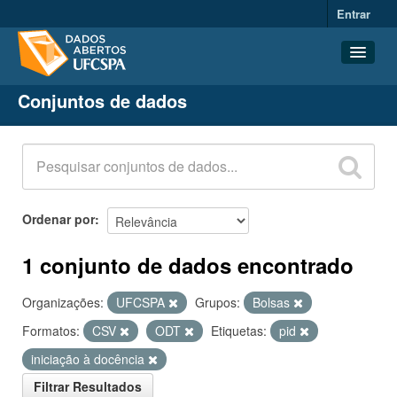
Entrar
Conjuntos de dados
Conjuntos de dados
Organizações
Grupos
Sobre
Ordenar por
1 conjunto de dados encontrado
Organizações:
UFCSPA
Grupos:
Bolsas
Formatos:
CSV
ODT
Etiquetas:
pid
iniciação à docência
Filtrar Resultados