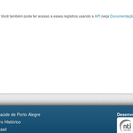
Você também pode ter acesso a esses registros usando a
API
(veja
Documentaçã
Saúde de Porto Alegre
Desenvo
o Histórico
asil