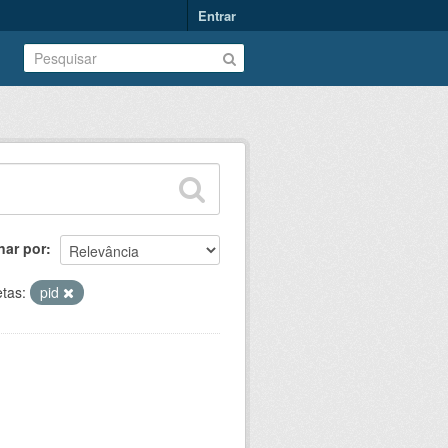
Entrar
nar por
etas:
pid