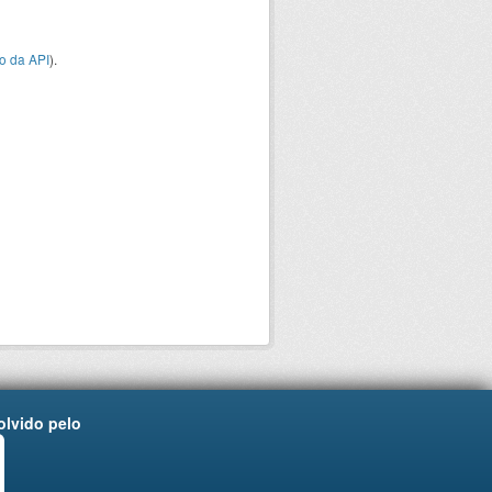
o da API
).
lvido pelo