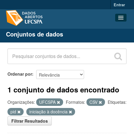
Entrar
Conjuntos de dados
Conjuntos de dados
Organizações
Grupos
Sobre
Ordenar por
1 conjunto de dados encontrado
Organizações:
UFCSPA
Formatos:
CSV
Etiquetas:
pid
iniciação à docência
Filtrar Resultados