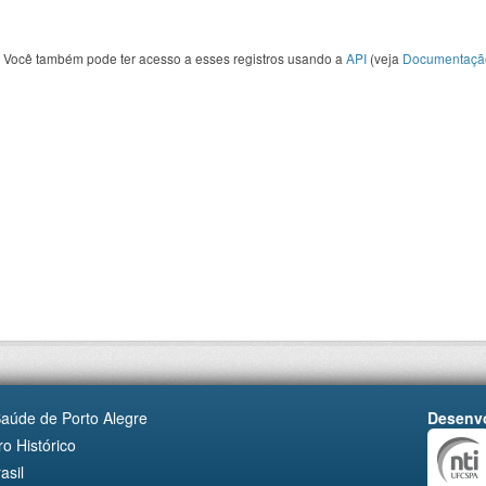
Você também pode ter acesso a esses registros usando a
API
(veja
Documentaçã
Saúde de Porto Alegre
Desenvo
o Histórico
asil