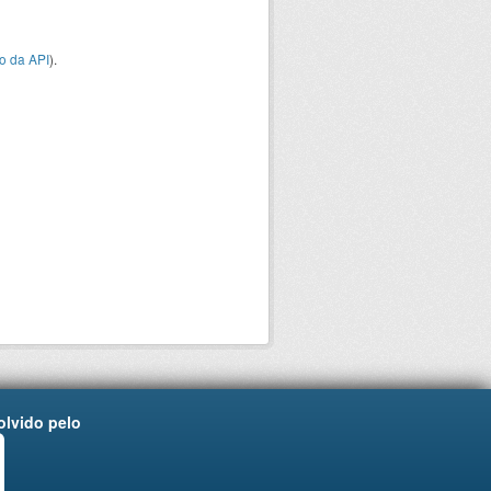
o da API
).
lvido pelo