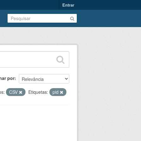
Entrar
nar por
os:
CSV
Etiquetas:
pid