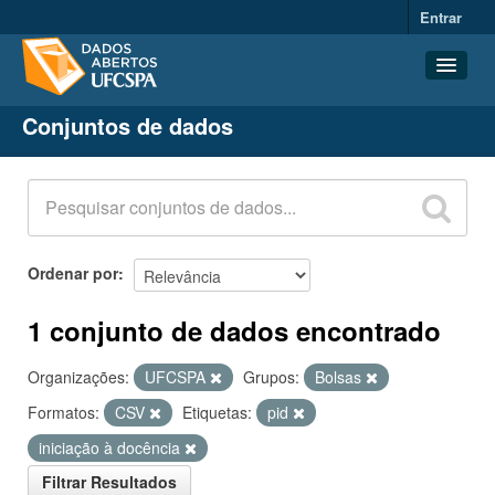
Entrar
Conjuntos de dados
Conjuntos de dados
Organizações
Grupos
Sobre
Ordenar por
1 conjunto de dados encontrado
Organizações:
UFCSPA
Grupos:
Bolsas
Formatos:
CSV
Etiquetas:
pid
iniciação à docência
Filtrar Resultados