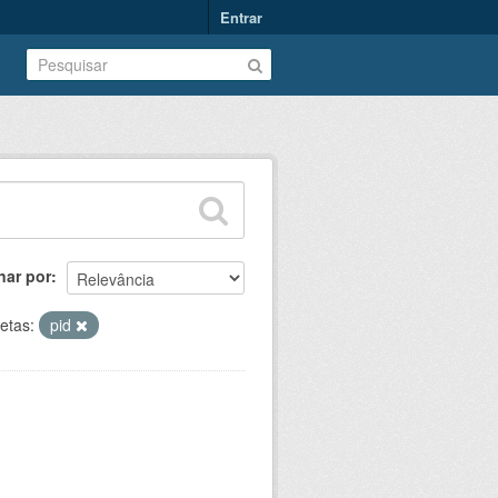
Entrar
nar por
etas:
pid