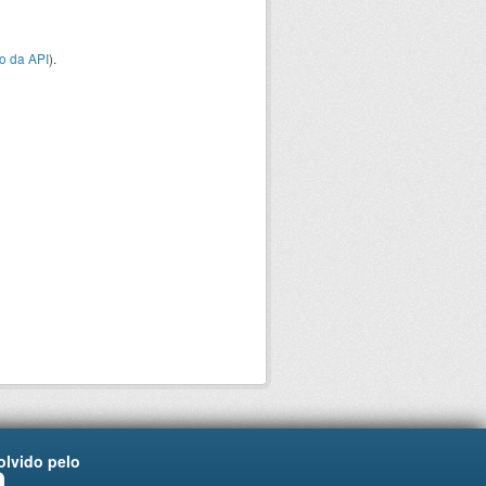
o da API
).
lvido pelo