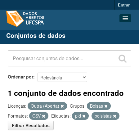
Entrar
Conjuntos de dados
Conjuntos de dados
Organizações
Grupos
Sobre
Ordenar por
1 conjunto de dados encontrado
Licenças:
Outra (Aberta)
Grupos:
Bolsas
Formatos:
CSV
Etiquetas:
pid
bolsistas
Filtrar Resultados