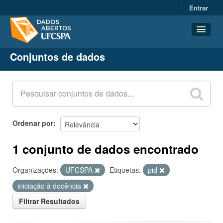
Entrar
Conjuntos de dados
Conjuntos de dados
Organizações
Grupos
Sobre
Ordenar por
1 conjunto de dados encontrado
Organizações:
UFCSPA
Etiquetas:
pid
iniciação à docência
Filtrar Resultados