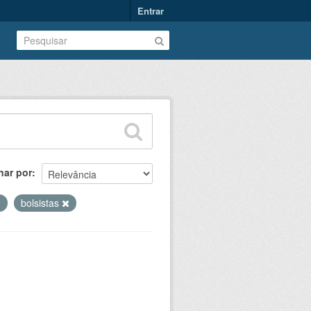
Entrar
nar por
bolsistas