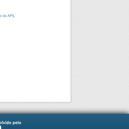
o da API
).
lvido pelo