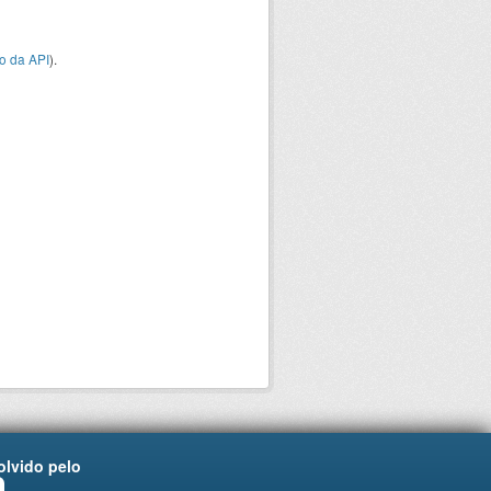
o da API
).
lvido pelo