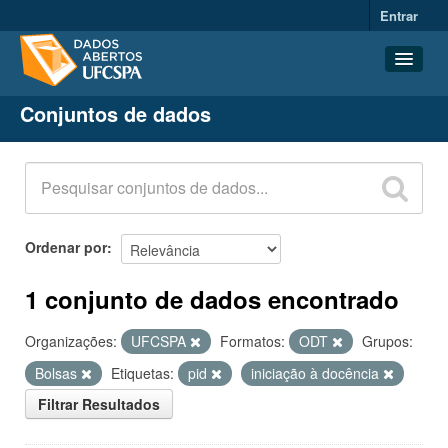
Entrar
Conjuntos de dados
Conjuntos de dados
Organizações
Grupos
Sobre
Ordenar por
1 conjunto de dados encontrado
Organizações:
UFCSPA
Formatos:
ODT
Grupos:
Bolsas
Etiquetas:
pid
iniciação à docência
Filtrar Resultados