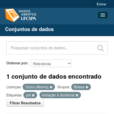
Entrar
Conjuntos de dados
Conjuntos de dados
Organizações
Grupos
Sobre
Ordenar por
1 conjunto de dados encontrado
Licenças:
Outra (Aberta)
Grupos:
Bolsas
Etiquetas:
pid
iniciação à docência
Filtrar Resultados