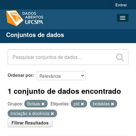
Entrar
Conjuntos de dados
Conjuntos de dados
Organizações
Grupos
Sobre
Ordenar por
1 conjunto de dados encontrado
Grupos:
Bolsas
Etiquetas:
pid
bolsistas
iniciação à docência
Filtrar Resultados