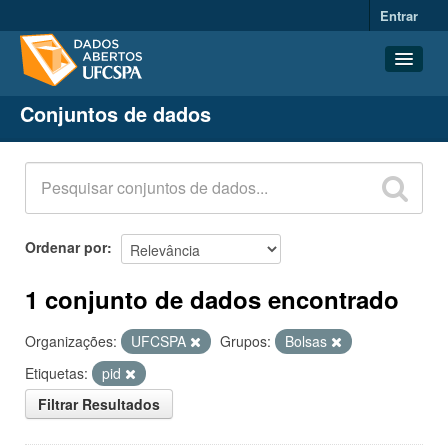
Entrar
Conjuntos de dados
Conjuntos de dados
Organizações
Grupos
Sobre
Ordenar por
1 conjunto de dados encontrado
Organizações:
UFCSPA
Grupos:
Bolsas
Etiquetas:
pid
Filtrar Resultados