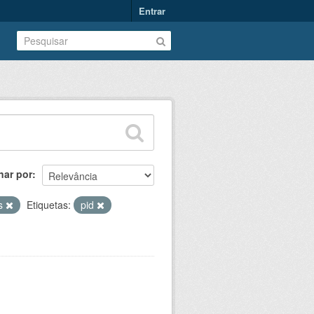
Entrar
nar por
as
Etiquetas:
pid