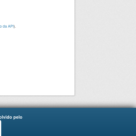
o da API
).
lvido pelo