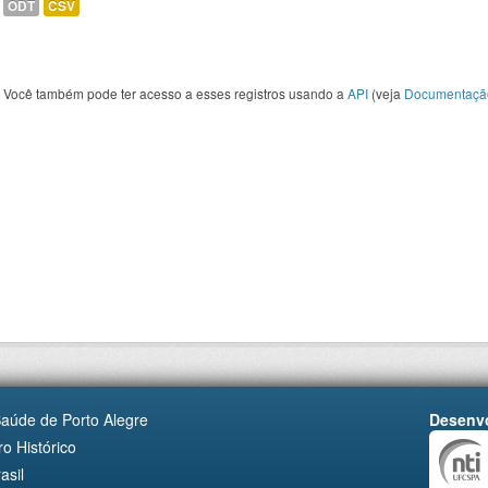
ODT
CSV
Você também pode ter acesso a esses registros usando a
API
(veja
Documentaçã
Saúde de Porto Alegre
Desenvo
o Histórico
asil