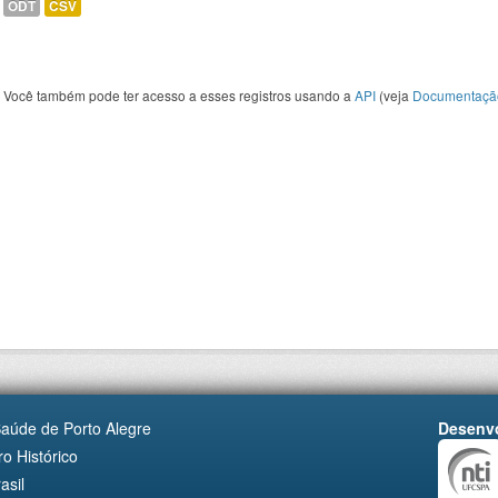
ODT
CSV
Você também pode ter acesso a esses registros usando a
API
(veja
Documentaçã
Saúde de Porto Alegre
Desenvo
o Histórico
asil