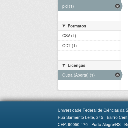
pid (1)
Formatos
CSV (1)
ODT (1)
Licenças
Outra (Aberta) (1)
Universidade Federal de Ciências da 
Rua Sarmento Leite, 245 - Bairro Centr
CEP: 90050-170 - Porto Alegre/RS - Br