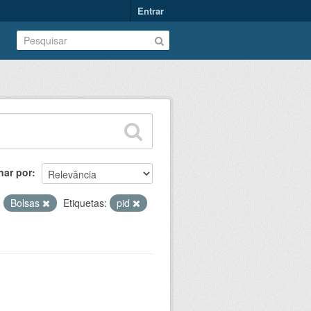
Entrar
nar por
:
Bolsas
Etiquetas:
pid