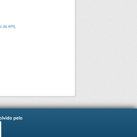
o da API
).
lvido pelo