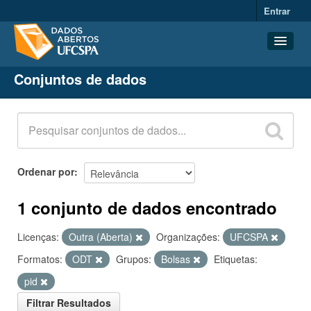
Entrar
Conjuntos de dados
Conjuntos de dados
Organizações
Grupos
Sobre
Ordenar por
1 conjunto de dados encontrado
Licenças:
Outra (Aberta)
Organizações:
UFCSPA
Formatos:
ODT
Grupos:
Bolsas
Etiquetas:
pid
Filtrar Resultados