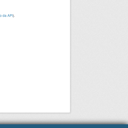
o da API
).