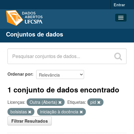
Entrar
Conjuntos de dados
Conjuntos de dados
Organizações
Grupos
Sobre
Ordenar por
1 conjunto de dados encontrado
Licenças:
Outra (Aberta)
Etiquetas:
pid
bolsistas
iniciação à docência
Filtrar Resultados