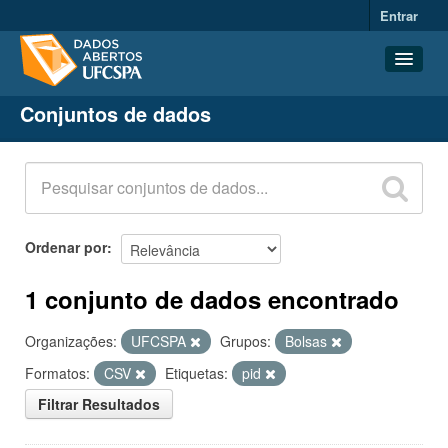
Entrar
Conjuntos de dados
Conjuntos de dados
Organizações
Grupos
Sobre
Ordenar por
1 conjunto de dados encontrado
Organizações:
UFCSPA
Grupos:
Bolsas
Formatos:
CSV
Etiquetas:
pid
Filtrar Resultados