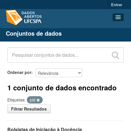
Entrar
Conjuntos de dados
Conjuntos de dados
Organizações
Grupos
Sobre
Ordenar por
1 conjunto de dados encontrado
Etiquetas:
pid
Filtrar Resultados
Bolsistas de Iniciação à Docência