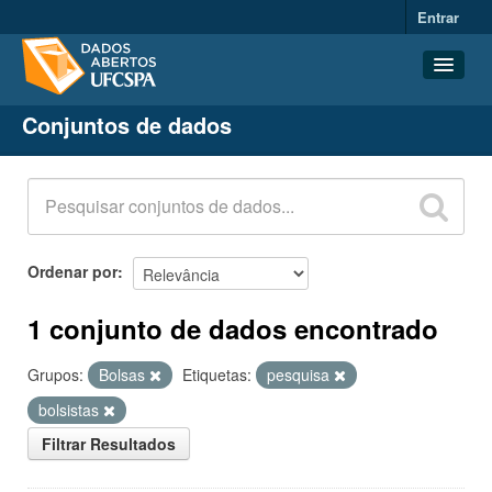
Entrar
Conjuntos de dados
Conjuntos de dados
Organizações
Grupos
Sobre
Ordenar por
1 conjunto de dados encontrado
Grupos:
Bolsas
Etiquetas:
pesquisa
bolsistas
Filtrar Resultados