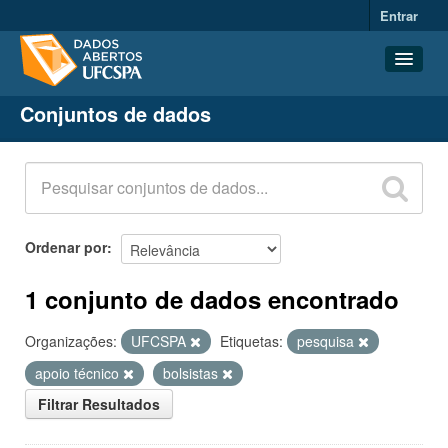
Entrar
Conjuntos de dados
Conjuntos de dados
Organizações
Grupos
Sobre
Ordenar por
1 conjunto de dados encontrado
Organizações:
UFCSPA
Etiquetas:
pesquisa
apoio técnico
bolsistas
Filtrar Resultados