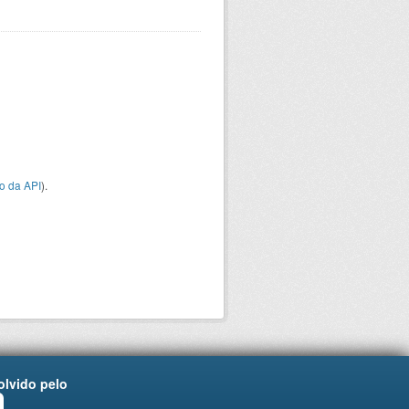
o da API
).
lvido pelo