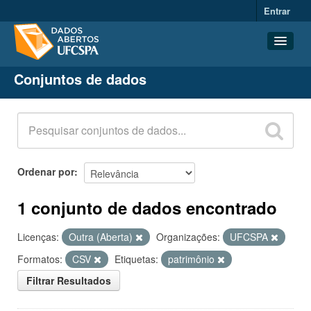
Entrar
Conjuntos de dados
Conjuntos de dados
Organizações
Grupos
Sobre
Ordenar por
1 conjunto de dados encontrado
Licenças:
Outra (Aberta)
Organizações:
UFCSPA
Formatos:
CSV
Etiquetas:
patrimônio
Filtrar Resultados