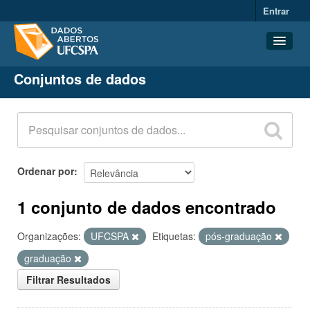
Entrar
Conjuntos de dados
Conjuntos de dados
Organizações
Grupos
Sobre
Ordenar por
1 conjunto de dados encontrado
Organizações:
UFCSPA
Etiquetas:
pós-graduação
graduação
Filtrar Resultados